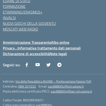
ESAME DI STATO
FORMAZIONE
ETWINNING/ERASMUS+
INVALSI
NUOVI GIOCHI DELLA GIOVENTU’
MOSCATI WEB RADIO
Amministrazione Trasparente
Albo online
Privacy…Informativa trattamento dati personali
Dichiarazione di accessibilità
Note legali
Seguici su:
Indirizzo:
Via della Repubblica 84098 – Pontecagnano Faiano (SA)
Centralino:
089 201032
Email:
saic88800v@istruzione.it
Posta elettronica certificata (PEC):
saic88800v@pec.istruzione.it
Codice fiscale: 80028930651
Codice meccanografico:
saic88800v