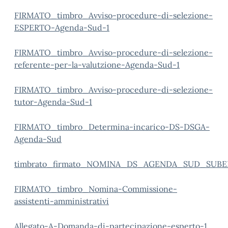
FIRMATO_timbro_Avviso-procedure-di-selezione-
ESPERTO-Agenda-Sud-1
FIRMATO_timbro_Avviso-procedure-di-selezione-
referente-per-la-valutzione-Agenda-Sud-1
FIRMATO_timbro_Avviso-procedure-di-selezione-
tutor-Agenda-Sud-1
FIRMATO_timbro_Determina-incarico-DS-DSGA-
Agenda-Sud
timbrato_firmato_NOMINA_DS_AGENDA_SUD_SUBEN
FIRMATO_timbro_Nomina-Commissione-
assistenti-amministrativi
Allegato-A-Domanda-di-partecipazione-esperto-1