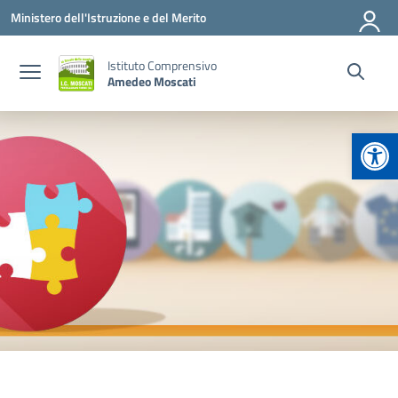
Vai ai contenuti
Vai al menu di navigazione
Vai al footer
Ministero dell'Istruzione e del Merito
Istituto Comprensivo
Amedeo Moscati
Apr