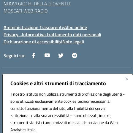
NUOVI GIOCHI DELLA GIOVENTU’
MOSCATI WEB RADIO
Amministrazione Trasparente
Albo online
Privacy…Informativa trattamento dati personali
Dichiarazione di accessibilità
Note legali
Seguici su:
Indirizzo:
Via della Repubblica 84098 – Pontecagnano Faiano (SA)
Centralino:
Cookies e altri strumenti di tracciamento
089 201032
Email:
saic88800v@istruzione.it
Posta elettronica certificata (PEC):
saic88800v@pec.istruzione.it
Il nostro Istituto non utilizza strumenti di profilazione degli utenti -
Codice fiscale: 80028930651
sono utilizzati esclusivamente cookies tecnici necessari al
Codice meccanografico:
saic88800v
corretto funzionamento del sito, alla fruibilità dei servizi
Codice unico di fatturazione (CUF): UFLEGP
istituzionali e alla sua accessibilità – sono utilizzati, inoltre,
strumenti statistici anonimizzati messi a disposizione da Web
Analytics Italia.