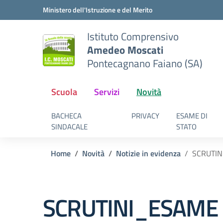
Vai ai contenuti
Vai al menu di navigazione
Vai al footer
Ministero dell'Istruzione e del Merito
Istituto Comprensivo
Amedeo Moscati
Pontecagnano Faiano (SA)
Scuola
Servizi
Novità
BACHECA
PRIVACY
ESAME DI
SINDACALE
STATO
Home
Novità
Notizie in evidenza
SCRUTIN
SCRUTINI_ESAME D