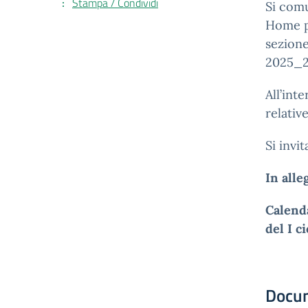
Stampa / Condividi
Si comu
Home pa
sezione
2025_2
All’int
relativ
Si invi
In alle
Calenda
del I c
Docu