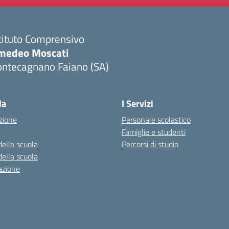
tituto Comprensivo
medeo Moscati
ontecagnano Faiano (SA)
Visita la pagina iniziale della scuola
la
I Servizi
zione
Personale scolastico
Famiglie e studenti
della scuola
Percorsi di studio
della scuola
azione