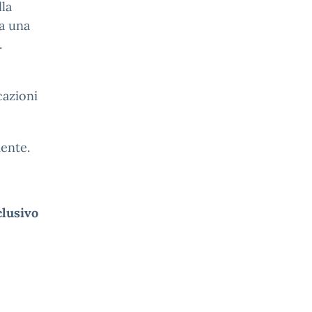
lla
ta una
.
cazioni
mente.
clusivo