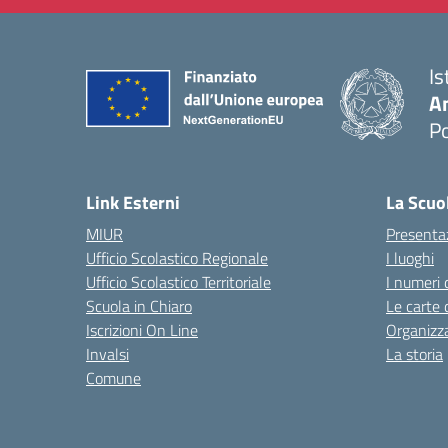
Is
A
P
— 
Link Esterni
La Scuo
MIUR
Presenta
Ufficio Scolastico Regionale
I luoghi
Ufficio Scolastico Territoriale
I numeri 
Scuola in Chiaro
Le carte 
Iscrizioni On Line
Organizz
Invalsi
La storia
Comune