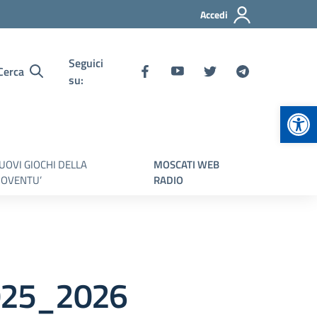
Accedi
Seguici
Cerca
su:
Apr
UOVI GIOCHI DELLA
MOSCATI WEB
IOVENTU’
RADIO
2025_2026