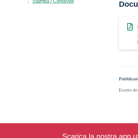
Stampa / Condividi
Docu
Pubblicat
Eccetto dov
Scarica la nostra app uf