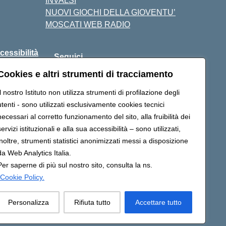
INVALSI
NUOVI GIOCHI DELLA GIOVENTU’
MOSCATI WEB RADIO
cessibilità
Seguici
su:
Cookies e altri strumenti di tracciamento
Il nostro Istituto non utilizza strumenti di profilazione degli
utenti - sono utilizzati esclusivamente cookies tecnici
c88800v@pec.istruzione.it
necessari al corretto funzionamento del sito, alla fruibilità dei
servizi istituzionali e alla sua accessibilità – sono utilizzati,
inoltre, strumenti statistici anonimizzati messi a disposizione
da Web Analytics Italia.
Per saperne di più sul nostro sito, consulta la ns.
Cookie Policy.
Personalizza
Rifiuta tutto
Accettare tutto