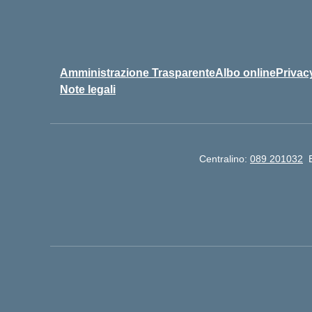
Amministrazione Trasparente
Albo online
Privac
Note legali
Centralino:
089 201032