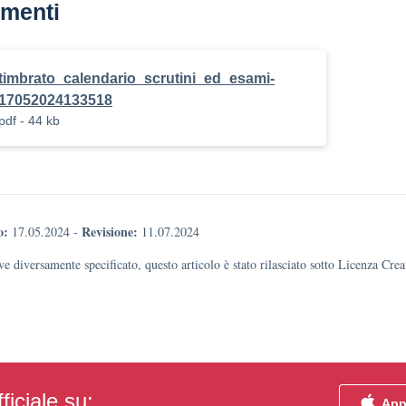
menti
timbrato_calendario_scrutini_ed_esami-
17052024133518
pdf - 44 kb
o:
Revisione:
17.05.2024
-
11.07.2024
e diversamente specificato, questo articolo è stato rilasciato sotto Licenza Cr
ficiale su:
App