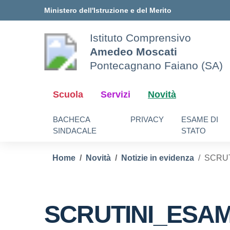
Vai ai contenuti
Vai al menu di navigazione
Vai al footer
Ministero dell'Istruzione e del Merito
Istituto Comprensivo
Amedeo Moscati
Pontecagnano Faiano (SA)
Scuola
Servizi
Novità
BACHECA
PRIVACY
ESAME DI
SINDACALE
STATO
Home
Novità
Notizie in evidenza
SCRUT
SCRUTINI_ESAME 