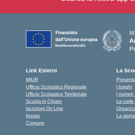
I
A
P
— 
Link Esterni
La Scu
MIUR
Present
Ufficio Scolastico Regionale
I luoghi
Ufficio Scolastico Territoriale
I numeri
Scuola in Chiaro
Le carte
Iscrizioni On Line
Organiz
Invalsi
La storia
Comune