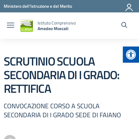
Vai ai contenuti
Vai al menu di navigazione
Vai al footer
Ministero dell'Istruzione e del Merito
Istituto Comprensivo
Amedeo Moscati
Apr
SCRUTINIO SCUOLA
SECONDARIA DI I GRADO:
RETTIFICA
CONVOCAZIONE CORSO A SCUOLA
SECONDARIA DI I GRADO SEDE DI FAIANO