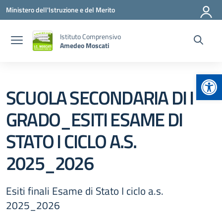
Vai ai contenuti
Vai al menu di navigazione
Vai al footer
Ministero dell'Istruzione e del Merito
Istituto Comprensivo
Amedeo Moscati
Apr
SCUOLA SECONDARIA DI I
GRADO_ESITI ESAME DI
STATO I CICLO A.S.
2025_2026
Esiti finali Esame di Stato I ciclo a.s.
2025_2026