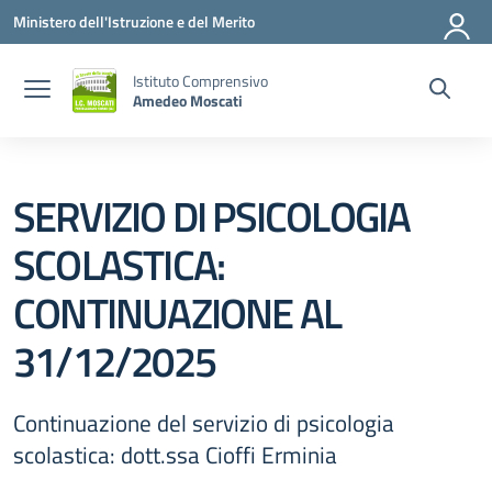
Vai ai contenuti
Vai al menu di navigazione
Vai al footer
Ministero dell'Istruzione e del Merito
Istituto Comprensivo
Amedeo Moscati
SERVIZIO DI PSICOLOGIA
SCOLASTICA:
CONTINUAZIONE AL
31/12/2025
Continuazione del servizio di psicologia
scolastica: dott.ssa Cioffi Erminia