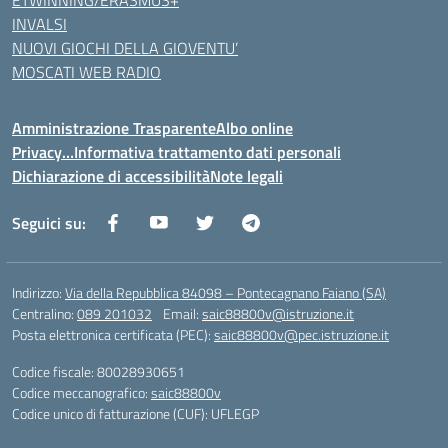
ETWINNING/ERASMUS+
INVALSI
NUOVI GIOCHI DELLA GIOVENTU’
MOSCATI WEB RADIO
Amministrazione Trasparente
Albo online
Privacy…Informativa trattamento dati personali
Dichiarazione di accessibilità
Note legali
Seguici su:
Indirizzo:
Via della Repubblica 84098 – Pontecagnano Faiano (SA)
Centralino:
089 201032
Email:
saic88800v@istruzione.it
Posta elettronica certificata (PEC):
saic88800v@pec.istruzione.it
Codice fiscale: 80028930651
Codice meccanografico:
saic88800v
Codice unico di fatturazione (CUF): UFLEGP