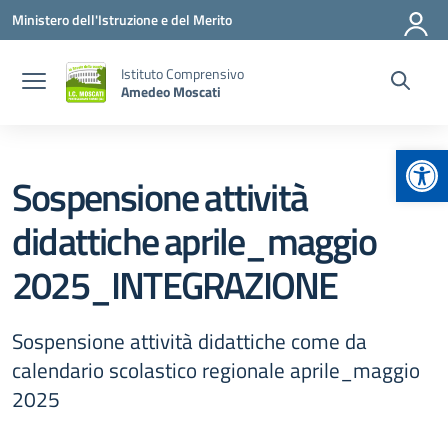
Vai ai contenuti
Vai al menu di navigazione
Vai al footer
Ministero dell'Istruzione e del Merito
Istituto Comprensivo
Amedeo Moscati
Apr
Sospensione attività
didattiche aprile_maggio
2025_INTEGRAZIONE
Sospensione attività didattiche come da
calendario scolastico regionale aprile_maggio
2025