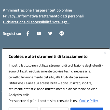
Amministrazione Trasparente
Albo online
Privacy…Informativa trattamento dati personali
Dichiarazione di accessibilità
Note legali
Seguici su:
Indirizzo:
Via della Repubblica 84098 – Pontecagnano Faiano (SA)
Centralino:
Cookies e altri strumenti di tracciamento
089 201032
Email:
saic88800v@istruzione.it
Posta elettronica certificata (PEC):
saic88800v@pec.istruzione.it
Il nostro Istituto non utilizza strumenti di profilazione degli utenti -
Codice fiscale: 80028930651
sono utilizzati esclusivamente cookies tecnici necessari al
Codice meccanografico:
saic88800v
corretto funzionamento del sito, alla fruibilità dei servizi
Codice unico di fatturazione (CUF): UFLEGP
istituzionali e alla sua accessibilità – sono utilizzati, inoltre,
strumenti statistici anonimizzati messi a disposizione da Web
Analytics Italia.
Hosting & Powered by 3D Solution S.r.l.
Per saperne di più sul nostro sito, consulta la ns.
Cookie Policy.
Concept & Design by Designers Italia