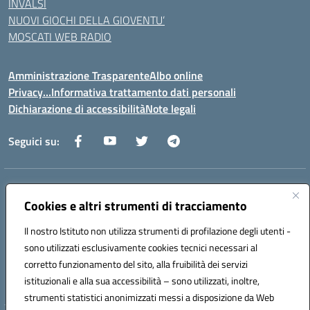
INVALSI
NUOVI GIOCHI DELLA GIOVENTU’
MOSCATI WEB RADIO
Amministrazione Trasparente
Albo online
Privacy…Informativa trattamento dati personali
Dichiarazione di accessibilità
Note legali
Seguici su:
Indirizzo:
Via della Repubblica 84098 – Pontecagnano Faiano (SA)
Centralino:
Cookies e altri strumenti di tracciamento
089 201032
Email:
saic88800v@istruzione.it
Posta elettronica certificata (PEC):
saic88800v@pec.istruzione.it
Il nostro Istituto non utilizza strumenti di profilazione degli utenti -
Codice fiscale: 80028930651
sono utilizzati esclusivamente cookies tecnici necessari al
Codice meccanografico:
saic88800v
corretto funzionamento del sito, alla fruibilità dei servizi
Codice unico di fatturazione (CUF): UFLEGP
istituzionali e alla sua accessibilità – sono utilizzati, inoltre,
strumenti statistici anonimizzati messi a disposizione da Web