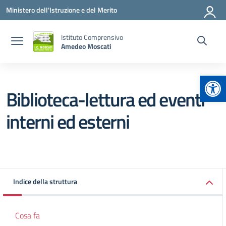
Vai ai contenuti
Vai al menu di navigazione
Vai al footer
Ministero dell'Istruzione e del Merito
Istituto Comprensivo
Amedeo Moscati
Apr
Biblioteca-lettura ed eventi
interni ed esterni
Indice della struttura
Cosa fa