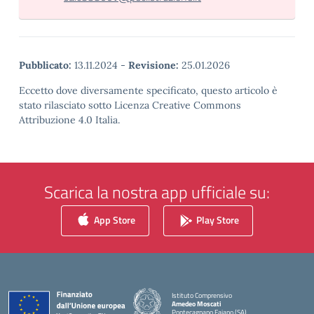
Pubblicato:
13.11.2024
-
Revisione:
25.01.2026
Eccetto dove diversamente specificato, questo articolo è
stato rilasciato sotto Licenza Creative Commons
Attribuzione 4.0 Italia.
Scarica la nostra app ufficiale su:
App Store
Play Store
Istituto Comprensivo
Amedeo Moscati
Pontecagnano Faiano (SA)