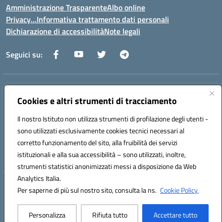
Amministrazione Trasparente
Albo online
Privacy…Informativa trattamento dati personali
Dichiarazione di accessibilità
Note legali
Seguici su:
Indirizzo:
Via della Repubblica 84098 – Pontecagnano Faiano (SA)
Centralino:
Cookies e altri strumenti di tracciamento
089 201032
Email:
saic88800v@istruzione.it
Posta elettronica certificata (PEC):
saic88800v@pec.istruzione.it
Il nostro Istituto non utilizza strumenti di profilazione degli utenti -
Codice fiscale: 80028930651
sono utilizzati esclusivamente cookies tecnici necessari al
Codice meccanografico:
saic88800v
corretto funzionamento del sito, alla fruibilità dei servizi
Codice unico di fatturazione (CUF): UFLEGP
istituzionali e alla sua accessibilità – sono utilizzati, inoltre,
strumenti statistici anonimizzati messi a disposizione da Web
Analytics Italia.
Hosting & Powered by 3D Solution S.r.l.
Per saperne di più sul nostro sito, consulta la ns.
Cookie Policy.
Concept & Design by Designers Italia
Personalizza
Rifiuta tutto
Accettare tutto