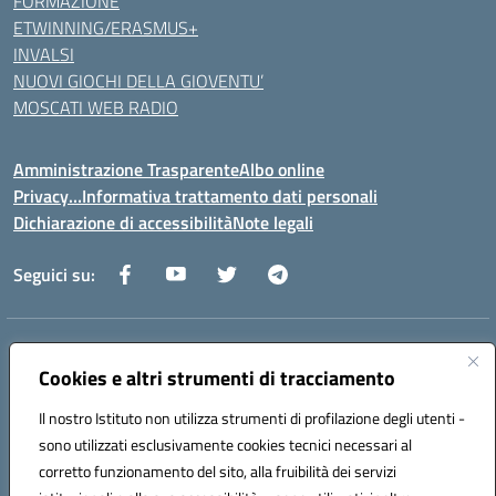
FORMAZIONE
ETWINNING/ERASMUS+
INVALSI
NUOVI GIOCHI DELLA GIOVENTU’
MOSCATI WEB RADIO
Amministrazione Trasparente
Albo online
Privacy…Informativa trattamento dati personali
Dichiarazione di accessibilità
Note legali
Seguici su:
Indirizzo:
Via della Repubblica 84098 – Pontecagnano Faiano (SA)
Centralino:
Cookies e altri strumenti di tracciamento
089 201032
Email:
saic88800v@istruzione.it
Posta elettronica certificata (PEC):
saic88800v@pec.istruzione.it
Il nostro Istituto non utilizza strumenti di profilazione degli utenti -
Codice fiscale: 80028930651
sono utilizzati esclusivamente cookies tecnici necessari al
Codice meccanografico:
saic88800v
corretto funzionamento del sito, alla fruibilità dei servizi
Codice unico di fatturazione (CUF): UFLEGP