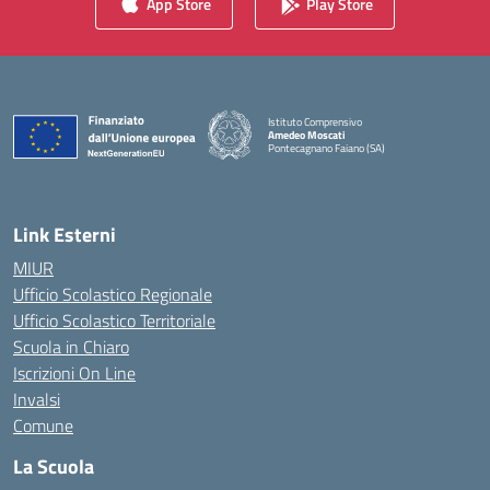
App Store
Play Store
Istituto Comprensivo
Amedeo Moscati
Pontecagnano Faiano (SA)
— Visita la pagina iniziale della scuola
Link Esterni
MIUR
Ufficio Scolastico Regionale
Ufficio Scolastico Territoriale
Scuola in Chiaro
Iscrizioni On Line
Invalsi
Comune
La Scuola