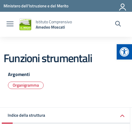
Vai ai contenuti
Vai al menu di navigazione
Vai al footer
Ministero dell'Istruzione e del Merito
Istituto Comprensivo
Amedeo Moscati
Apr
Funzioni strumentali
Argomenti
Organigramma
Indice della struttura