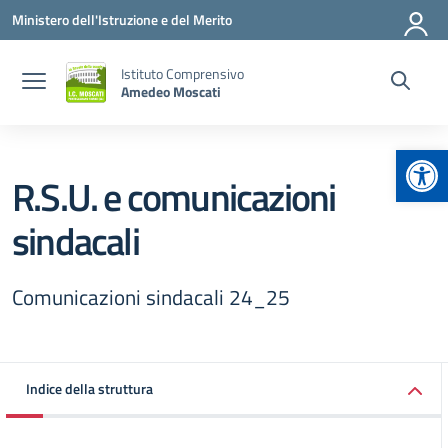
Vai ai contenuti
Vai al menu di navigazione
Vai al footer
Ministero dell'Istruzione e del Merito
Istituto Comprensivo
Amedeo Moscati
Apr
R.S.U. e comunicazioni
sindacali
Comunicazioni sindacali 24_25
Indice della struttura