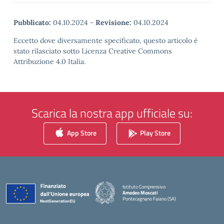
Pubblicato:
04.10.2024
-
Revisione:
04.10.2024
Eccetto dove diversamente specificato, questo articolo è
stato rilasciato sotto Licenza Creative Commons
Attribuzione 4.0 Italia.
Scarica la nostra app ufficiale su:
App Store
Play Store
Istituto Comprensivo
Amedeo Moscati
Pontecagnano Faiano (SA)
— Visita la pagina iniziale della scuola