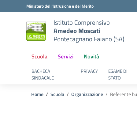
Vai ai contenuti
Vai al menu di navigazione
Vai al footer
Ministero dell'Istruzione e del Merito
Istituto Comprensivo
Amedeo Moscati
Pontecagnano Faiano (SA)
Scuola
Servizi
Novità
BACHECA
PRIVACY
ESAME DI
SINDACALE
STATO
Home
Scuola
Organizzazione
Referente bu