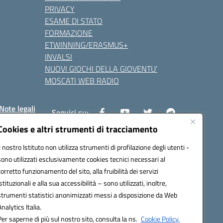
PRIVACY
ESAME DI STATO
FORMAZIONE
ETWINNING/ERASMUS+
INVALSI
NUOVI GIOCHI DELLA GIOVENTU’
MOSCATI WEB RADIO
Note legali
Seguici su:
Cookies e altri strumenti di tracciamento
Il nostro Istituto non utilizza strumenti di profilazione degli utenti -
8800v@pec.istruzione.it
sono utilizzati esclusivamente cookies tecnici necessari al
corretto funzionamento del sito, alla fruibilità dei servizi
istituzionali e alla sua accessibilità – sono utilizzati, inoltre,
strumenti statistici anonimizzati messi a disposizione da Web
Analytics Italia.
Per saperne di più sul nostro sito, consulta la ns.
Cookie Policy.