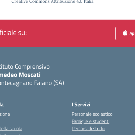
Creative Commons Attribuzione 4.0 Italia.
iciale su:
App
tituto Comprensivo
medeo Moscati
ontecagnano Faiano (SA)
Visita la pagina iniziale della scuola
la
I Servizi
zione
Personale scolastico
Famiglie e studenti
della scuola
Percorsi di studio