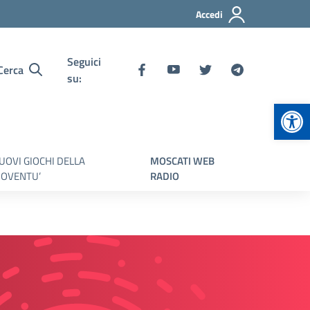
Accedi
Seguici
Cerca
su:
Apr
UOVI GIOCHI DELLA
MOSCATI WEB
IOVENTU’
RADIO