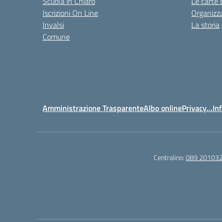
Scuola in Chiaro
Le carte 
Iscrizioni On Line
Organizz
Invalsi
La storia
Comune
Amministrazione Trasparente
Albo online
Privacy…Inf
Centralino:
089 20103