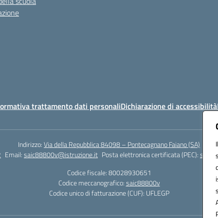
della scuola
azione
ormativa trattamento dati personali
Dichiarazione di accessibilità
Indirizzo:
Via della Repubblica 84098 – Pontecagnano Faiano (SA)
2
Email:
saic88800v@istruzione.it
Posta elettronica certificata (PEC):
saic8
Codice fiscale: 80028930651
Codice meccanografico:
saic88800v
Codice unico di fatturazione (CUF): UFLEGP