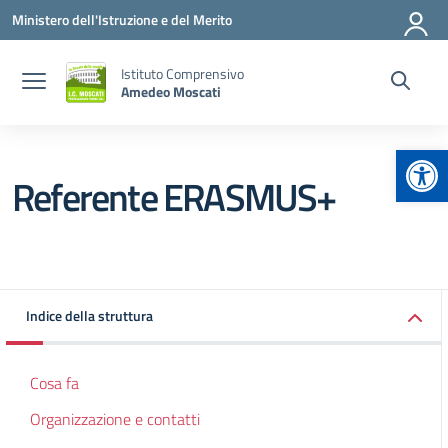
Vai ai contenuti
Vai al menu di navigazione
Vai al footer
Ministero dell'Istruzione e del Merito
Istituto Comprensivo
Amedeo Moscati
Apr
Referente ERASMUS+
Indice della struttura
Cosa fa
Organizzazione e contatti