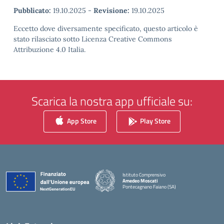
Pubblicato:
19.10.2025
-
Revisione:
19.10.2025
Eccetto dove diversamente specificato, questo articolo è
stato rilasciato sotto Licenza Creative Commons
Attribuzione 4.0 Italia.
Scarica la nostra app ufficiale su:
App Store
Play Store
Istituto Comprensivo
Amedeo Moscati
Pontecagnano Faiano (SA)
— Visita la pagina iniziale della scuola