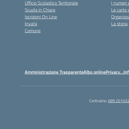
Ufficio Scolastico Territoriale
I numeri 
Scuola in Chiaro
Le carte 
Iscrizioni On Line
Organizz
Invalsi
La storia
Comune
Amministrazione Trasparente
Albo online
Privacy…Inf
Centralino:
089 20103