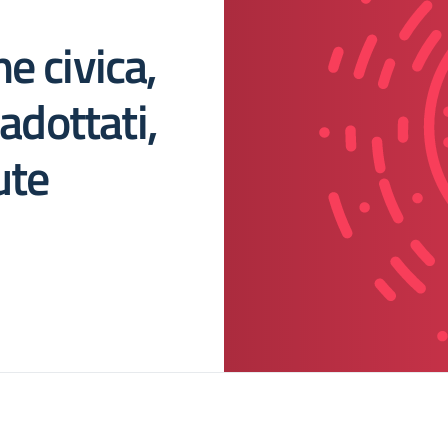
e civica,
 adottati,
ute