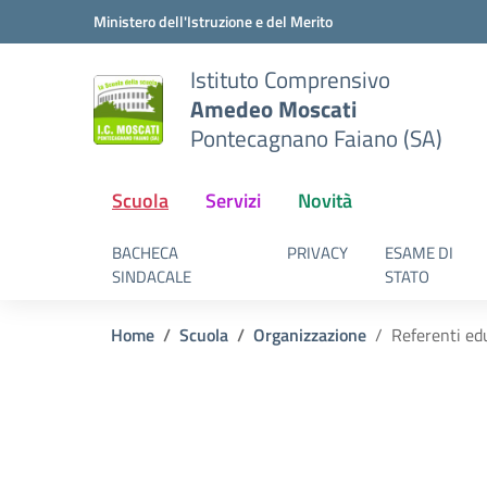
Vai ai contenuti
Vai al menu di navigazione
Vai al footer
Ministero dell'Istruzione e del Merito
Istituto Comprensivo
Amedeo Moscati
Pontecagnano Faiano (SA)
Scuola
Servizi
Novità
BACHECA
PRIVACY
ESAME DI
SINDACALE
STATO
Home
Scuola
Organizzazione
Referenti edu