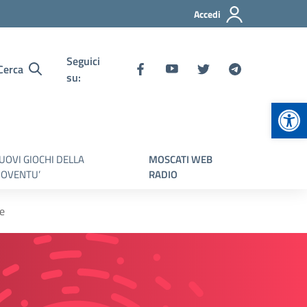
Accedi
Seguici
Cerca
su:
Apr
UOVI GIOCHI DELLA
MOSCATI WEB
IOVENTU’
RADIO
te