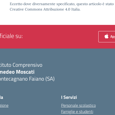
Eccetto dove diversamente specificato, questo articolo è stato 
Creative Commons Attribuzione 4.0 Italia.
iciale su:
App
tituto Comprensivo
medeo Moscati
ontecagnano Faiano (SA)
Visita la pagina iniziale della scuola
la
I Servizi
zione
Personale scolastico
Famiglie e studenti