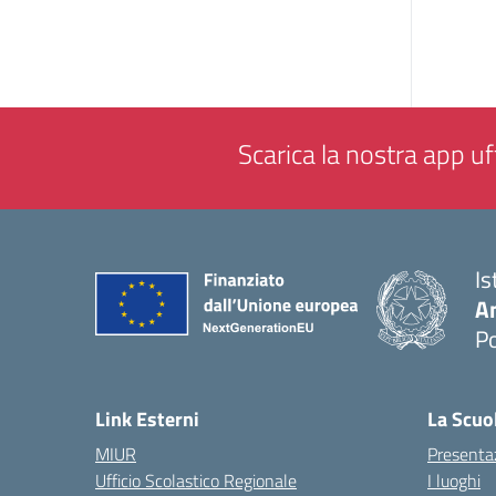
Scarica la nostra app uff
Is
A
P
— 
Link Esterni
La Scuo
MIUR
Presenta
Ufficio Scolastico Regionale
I luoghi