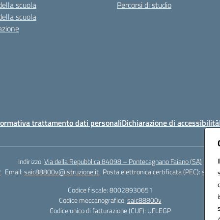
della scuola
Percorsi di studio
della scuola
azione
ormativa trattamento dati personali
Dichiarazione di accessibilità
Indirizzo:
Via della Repubblica 84098 – Pontecagnano Faiano (SA)
2
Email:
saic88800v@istruzione.it
Posta elettronica certificata (PEC):
saic8
Codice fiscale: 80028930651
Codice meccanografico:
saic88800v
Codice unico di fatturazione (CUF): UFLEGP