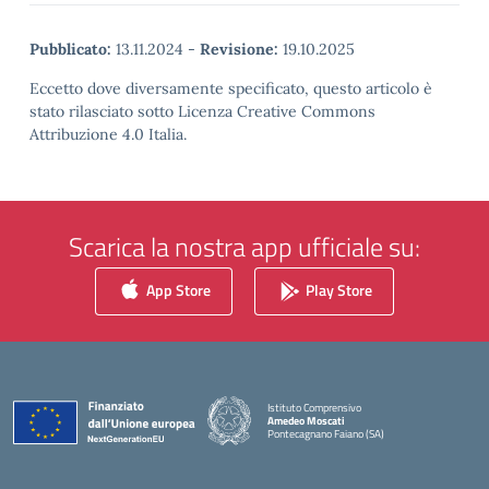
Pubblicato:
13.11.2024
-
Revisione:
19.10.2025
Eccetto dove diversamente specificato, questo articolo è
stato rilasciato sotto Licenza Creative Commons
Attribuzione 4.0 Italia.
Scarica la nostra app ufficiale su:
App Store
Play Store
Istituto Comprensivo
Amedeo Moscati
Pontecagnano Faiano (SA)
— Visita la pagina iniziale della scuola