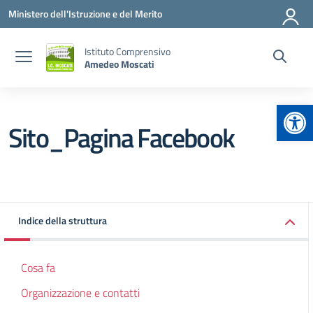
Vai ai contenuti
Vai al menu di navigazione
Vai al footer
Ministero dell'Istruzione e del Merito
Istituto Comprensivo
Amedeo Moscati
Apr
Sito_Pagina Facebook
Indice della struttura
Cosa fa
Organizzazione e contatti