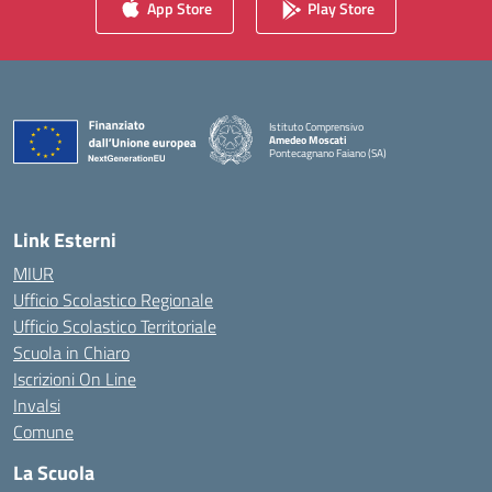
App Store
Play Store
Istituto Comprensivo
Amedeo Moscati
Pontecagnano Faiano (SA)
— Visita la pagina iniziale della scuola
Link Esterni
MIUR
Ufficio Scolastico Regionale
Ufficio Scolastico Territoriale
Scuola in Chiaro
Iscrizioni On Line
Invalsi
Comune
La Scuola