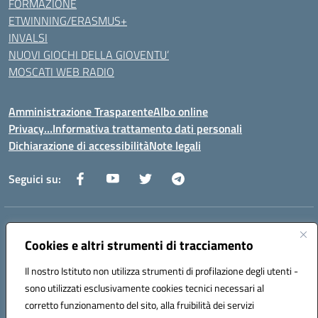
FORMAZIONE
ETWINNING/ERASMUS+
INVALSI
NUOVI GIOCHI DELLA GIOVENTU’
MOSCATI WEB RADIO
Amministrazione Trasparente
Albo online
Privacy…Informativa trattamento dati personali
Dichiarazione di accessibilità
Note legali
Seguici su:
Indirizzo:
Via della Repubblica 84098 – Pontecagnano Faiano (SA)
Centralino:
Cookies e altri strumenti di tracciamento
089 201032
Email:
saic88800v@istruzione.it
Posta elettronica certificata (PEC):
saic88800v@pec.istruzione.it
Il nostro Istituto non utilizza strumenti di profilazione degli utenti -
Codice fiscale: 80028930651
sono utilizzati esclusivamente cookies tecnici necessari al
Codice meccanografico:
saic88800v
corretto funzionamento del sito, alla fruibilità dei servizi
Codice unico di fatturazione (CUF): UFLEGP