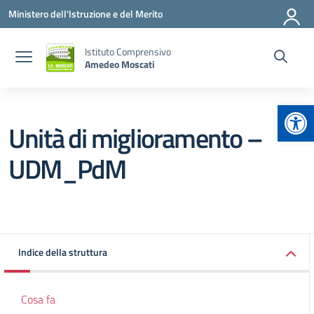
Vai ai contenuti
Vai al menu di navigazione
Vai al footer
Ministero dell'Istruzione e del Merito
Istituto Comprensivo
Amedeo Moscati
Apr
Unità di miglioramento –
UDM_PdM
Indice della struttura
Cosa fa