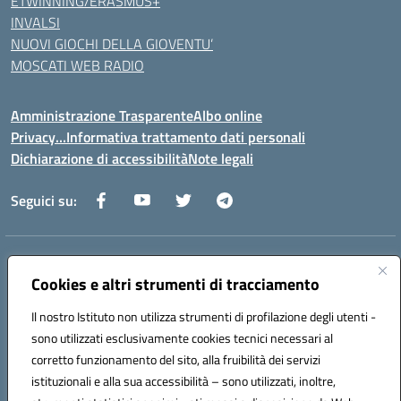
ETWINNING/ERASMUS+
INVALSI
NUOVI GIOCHI DELLA GIOVENTU’
MOSCATI WEB RADIO
Amministrazione Trasparente
Albo online
Privacy…Informativa trattamento dati personali
Dichiarazione di accessibilità
Note legali
Seguici su:
Indirizzo:
Via della Repubblica 84098 – Pontecagnano Faiano (SA)
Centralino:
Cookies e altri strumenti di tracciamento
089 201032
Email:
saic88800v@istruzione.it
Posta elettronica certificata (PEC):
saic88800v@pec.istruzione.it
Il nostro Istituto non utilizza strumenti di profilazione degli utenti -
Codice fiscale: 80028930651
sono utilizzati esclusivamente cookies tecnici necessari al
Codice meccanografico:
saic88800v
corretto funzionamento del sito, alla fruibilità dei servizi
Codice unico di fatturazione (CUF): UFLEGP
istituzionali e alla sua accessibilità – sono utilizzati, inoltre,