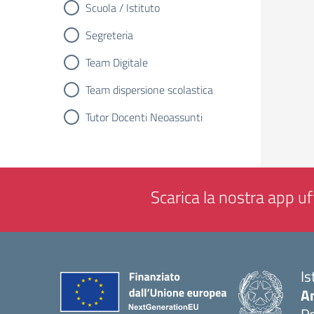
Scuola / Istituto
Segreteria
Team Digitale
Team dispersione scolastica
Tutor Docenti Neoassunti
Scarica la nostra app uff
Is
A