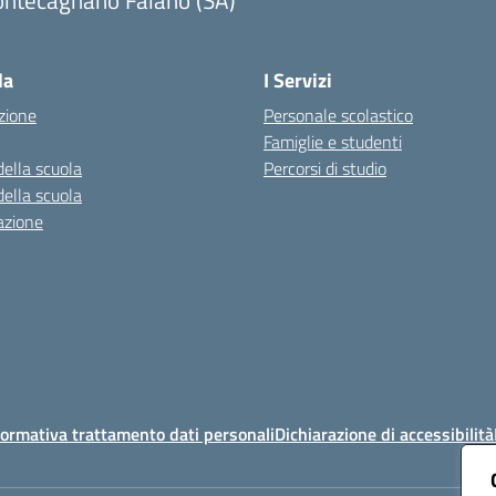
ontecagnano Faiano (SA)
Visita la pagina iniziale della scuola
la
I Servizi
zione
Personale scolastico
Famiglie e studenti
della scuola
Percorsi di studio
della scuola
azione
ormativa trattamento dati personali
Dichiarazione di accessibilità