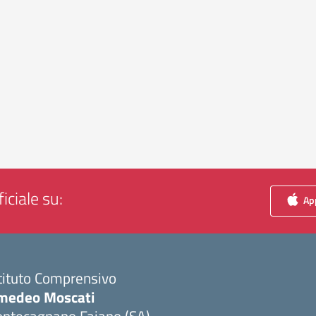
iciale su:
App
tituto Comprensivo
medeo Moscati