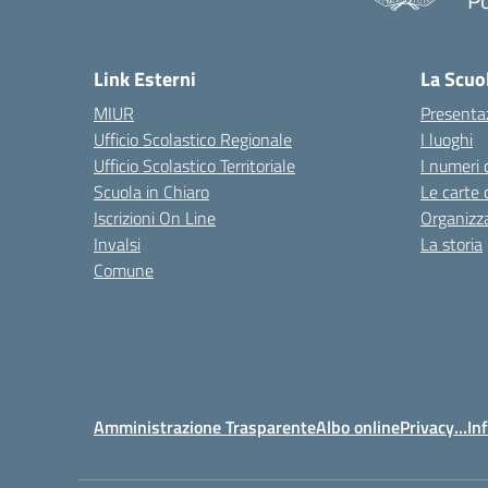
P
— 
Link Esterni
La Scuo
MIUR
Presenta
Ufficio Scolastico Regionale
I luoghi
Ufficio Scolastico Territoriale
I numeri 
Scuola in Chiaro
Le carte 
Iscrizioni On Line
Organizz
Invalsi
La storia
Comune
Amministrazione Trasparente
Albo online
Privacy…Inf