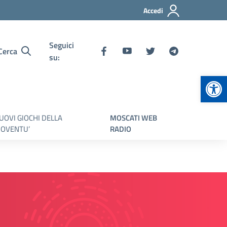
Accedi
Seguici
Cerca
su:
Apr
UOVI GIOCHI DELLA
MOSCATI WEB
IOVENTU’
RADIO