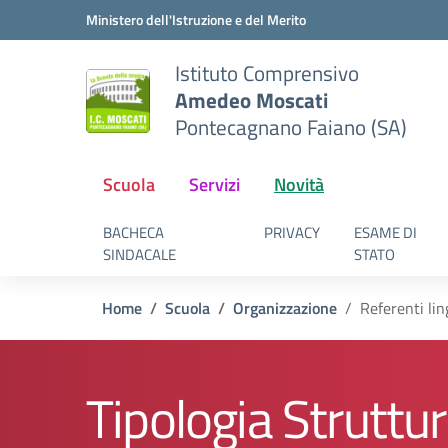
Vai ai contenuti
Vai al menu di navigazione
Vai al footer
Ministero dell'Istruzione e del Merito
Istituto Comprensivo
Amedeo Moscati
Pontecagnano Faiano (SA)
Scuola
Servizi
Novità
BACHECA
PRIVACY
ESAME DI
SINDACALE
STATO
Home
Scuola
Organizzazione
Referenti li
Tipologia Struttur