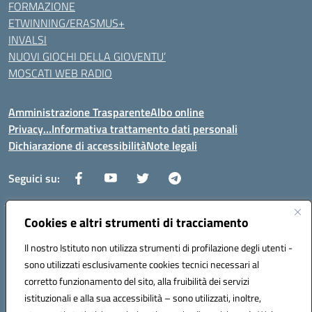
FORMAZIONE
ETWINNING/ERASMUS+
INVALSI
NUOVI GIOCHI DELLA GIOVENTU’
MOSCATI WEB RADIO
Amministrazione Trasparente
Albo online
Privacy…Informativa trattamento dati personali
Dichiarazione di accessibilità
Note legali
Seguici su:
Cookies e altri strumenti di tracciamento
Indirizzo:
Via della Repubblica 84098 – Pontecagnano Faiano (SA)
Centralino:
089 201032
Email:
saic88800v@istruzione.it
Il nostro Istituto non utilizza strumenti di profilazione degli utenti -
Posta elettronica certificata (PEC):
saic88800v@pec.istruzione.it
sono utilizzati esclusivamente cookies tecnici necessari al
corretto funzionamento del sito, alla fruibilità dei servizi
Codice fiscale: 80028930651
Codice meccanografico:
saic88800v
istituzionali e alla sua accessibilità – sono utilizzati, inoltre,
Codice unico di fatturazione (CUF): UFLEGP