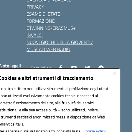
PRIVACY
ESAME DI STATO
FORMAZIONE
ETWINNING/ERASMUS+
INVALSI
NUOVI GIOCHI DELLA GIOVENTU’
MOSCATI WEB RADIO
Note legali
Seguici su:
Cookies e altri strumenti di tracciamento
Il nostro Istituto non utilizza strumenti di profilazione degli utenti -
8800v@pec.istruzione.it
sono utilizzati esclusivamente cookies tecnici necessari al
corretto funzionamento del sito, alla fruibilità dei servizi
istituzionali e alla sua accessibilità – sono utilizzati, inoltre,
strumenti statistici anonimizzati messi a disposizione da Web
Analytics Italia.
Per saperne di più sul nostro sito, consulta la ns.
Cookie Policy.