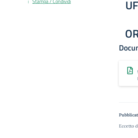
UF
Stampa / Condividi
OR
Docu
Pubblicat
Eccetto d