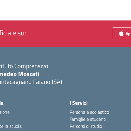
iciale su:
App
tituto Comprensivo
medeo Moscati
ontecagnano Faiano (SA)
Visita la pagina iniziale della scuola
la
I Servizi
zione
Personale scolastico
Famiglie e studenti
della scuola
Percorsi di studio