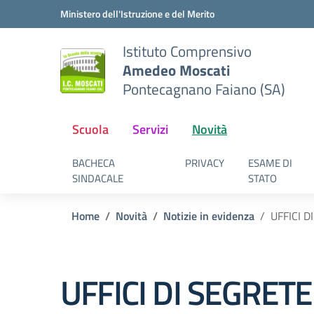
Vai ai contenuti
Vai al menu di navigazione
Vai al footer
Ministero dell'Istruzione e del Merito
Istituto Comprensivo
Amedeo Moscati
Pontecagnano Faiano (SA)
Scuola
Servizi
Novità
BACHECA
PRIVACY
ESAME DI
SINDACALE
STATO
Home
Novità
Notizie in evidenza
UFFICI 
UFFICI DI SEGRET