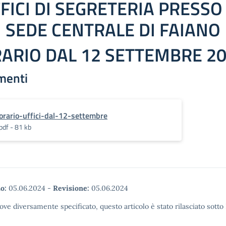
FICI DI SEGRETERIA PRESSO
SEDE CENTRALE DI FAIANO
ARIO DAL 12 SETTEMBRE 2
menti
orario-uffici-dal-12-settembre
pdf - 81 kb
o:
05.06.2024
-
Revisione:
05.06.2024
ove diversamente specificato, questo articolo è stato rilasciato sott