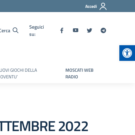
Accedi
Seguici
Cerca
su:
Apr
UOVI GIOCHI DELLA
MOSCATI WEB
IOVENTU’
RADIO
SETTEMBRE 2022