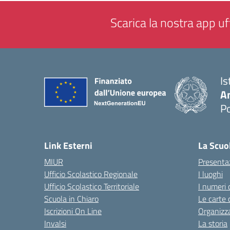
Scarica la nostra app uff
Is
A
P
— 
Link Esterni
La Scuo
MIUR
Presenta
Ufficio Scolastico Regionale
I luoghi
Ufficio Scolastico Territoriale
I numeri 
Scuola in Chiaro
Le carte 
Iscrizioni On Line
Organizz
Invalsi
La storia