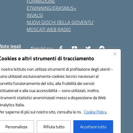
FORMAZIONE
ETWINNING/ERASMUS+
INVALSI
NUOVI GIOCHI DELLA GIOVENTU’
MOSCATI WEB RADIO
Note legali
Seguici su:
Cookies e altri strumenti di tracciamento
Il nostro Istituto non utilizza strumenti di profilazione degli utenti -
8800v@pec.istruzione.it
sono utilizzati esclusivamente cookies tecnici necessari al
corretto funzionamento del sito, alla fruibilità dei servizi
istituzionali e alla sua accessibilità – sono utilizzati, inoltre,
strumenti statistici anonimizzati messi a disposizione da Web
Analytics Italia.
Per saperne di più sul nostro sito, consulta la ns.
Cookie Policy.
Personalizza
Rifiuta tutto
Accettare tutto