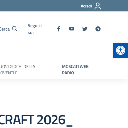
Accedi
Seguici
Cerca
su:
Apr
UOVI GIOCHI DELLA
MOSCATI WEB
IOVENTU’
RADIO
ECRAFT 2026_