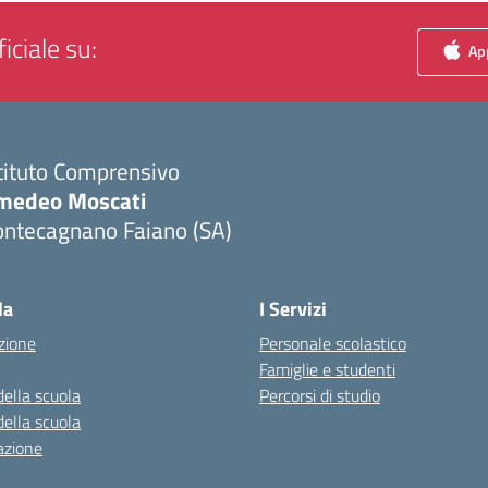
iciale su:
App
tituto Comprensivo
medeo Moscati
ontecagnano Faiano (SA)
Visita la pagina iniziale della scuola
la
I Servizi
zione
Personale scolastico
Famiglie e studenti
della scuola
Percorsi di studio
della scuola
azione