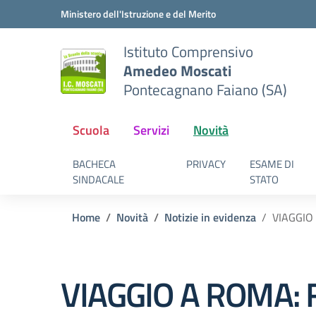
Vai ai contenuti
Vai al menu di navigazione
Vai al footer
Ministero dell'Istruzione e del Merito
Istituto Comprensivo
Amedeo Moscati
Pontecagnano Faiano (SA)
Scuola
Servizi
Novità
BACHECA
PRIVACY
ESAME DI
SINDACALE
STATO
Home
Novità
Notizie in evidenza
VIAGGIO
VIAGGIO A ROMA: