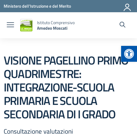
Vai ai contenuti
Vai al menu di navigazione
Vai al footer
Ministero dell'Istruzione e del Merito
Istituto Comprensivo
Amedeo Moscati
Apr
VISIONE PAGELLINO PRIMO
QUADRIMESTRE:
INTEGRAZIONE-SCUOLA
PRIMARIA E SCUOLA
SECONDARIA DI I GRADO
Consultazione valutazioni