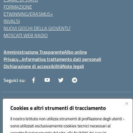
FORMAZIONE
ETWINNING/ERASMUS+
INVALSI
NUOVI GIOCHI DELLA GIOVENTU’
MOSCATI WEB RADIO
Amministrazione Trasparente
Albo online
Privacy…Informativa trattamento dati personali
Dichiarazione di accessibilità
Note legali
Seguici su:
Indirizzo:
Via della Repubblica 84098 – Pontecagnano Faiano (SA)
Centralino:
Cookies e altri strumenti di tracciamento
089 201032
Email:
saic88800v@istruzione.it
Posta elettronica certificata (PEC):
saic88800v@pec.istruzione.it
Il nostro Istituto non utilizza strumenti di profilazione degli utenti -
Codice fiscale: 80028930651
sono utilizzati esclusivamente cookies tecnici necessari al
Codice meccanografico:
saic88800v
corretto funzionamento del sito, alla fruibilità dei servizi