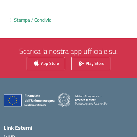
Stampa / Condividi
Scarica la nostra app ufficiale su:
App Store
Play Store
Istituto Comprensivo
Amedeo Moscati
Pontecagnano Faiano (SA)
— Visita la pagina iniziale della scuola
Link Esterni