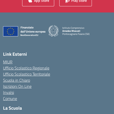
App Store
Play Store
Istituto Comprensivo
Amedeo Moscati
Pontecagnano Faiano (SA)
— Visita la pagina iniziale della scuola
Link Esterni
MIUR
Ufficio Scolastico Regionale
Ufficio Scolastico Territoriale
Scuola in Chiaro
Iscrizioni On Line
Invalsi
Comune
La Scuola