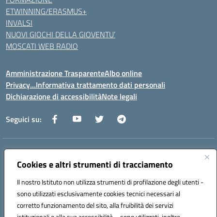
ETWINNING/ERASMUS+
INVALSI
NUOVI GIOCHI DELLA GIOVENTU’
MOSCATI WEB RADIO
Amministrazione Trasparente
Albo online
Privacy…Informativa trattamento dati personali
Dichiarazione di accessibilità
Note legali
Seguici su:
Indirizzo:
Via della Repubblica 84098 – Pontecagnano Faiano (SA)
Centralino:
Cookies e altri strumenti di tracciamento
089 201032
Email:
saic88800v@istruzione.it
Posta elettronica certificata (PEC):
saic88800v@pec.istruzione.it
Il nostro Istituto non utilizza strumenti di profilazione degli utenti -
Codice fiscale: 80028930651
sono utilizzati esclusivamente cookies tecnici necessari al
Codice meccanografico:
saic88800v
corretto funzionamento del sito, alla fruibilità dei servizi
Codice unico di fatturazione (CUF): UFLEGP
istituzionali e alla sua accessibilità – sono utilizzati, inoltre,