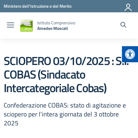
Vai ai contenuti
Vai al menu di navigazione
Vai al footer
Ministero dell'Istruzione e del Merito
Istituto Comprensivo
Amedeo Moscati
Apr
SCIOPERO 03/10/2025 : S.I.
COBAS (Sindacato
Intercategoriale Cobas)
Confederazione COBAS: stato di agitazione e
sciopero per l’intera giornata del 3 ottobre
2025