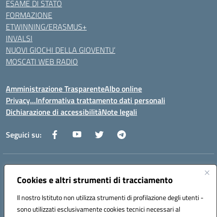
ESAME DI STATO
FORMAZIONE
ETWINNING/ERASMUS+
INVALSI
NUOVI GIOCHI DELLA GIOVENTU’
MOSCATI WEB RADIO
Amministrazione Trasparente
Albo online
Privacy…Informativa trattamento dati personali
Dichiarazione di accessibilità
Note legali
Seguici su:
Indirizzo:
Via della Repubblica 84098 – Pontecagnano Faiano (SA)
Centralino:
Cookies e altri strumenti di tracciamento
089 201032
Email:
saic88800v@istruzione.it
Posta elettronica certificata (PEC):
saic88800v@pec.istruzione.it
Il nostro Istituto non utilizza strumenti di profilazione degli utenti -
Codice fiscale: 80028930651
sono utilizzati esclusivamente cookies tecnici necessari al
Codice meccanografico:
saic88800v