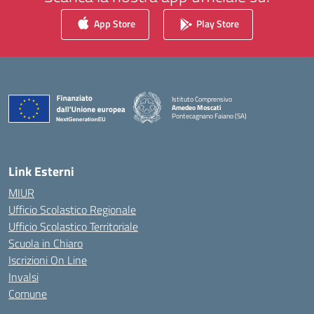
App Store
Play Store
Istituto Comprensivo
Amedeo Moscati
Pontecagnano Faiano (SA)
— Visita la pagina iniziale della scuola
Link Esterni
MIUR
Ufficio Scolastico Regionale
Ufficio Scolastico Territoriale
Scuola in Chiaro
Iscrizioni On Line
Invalsi
Comune