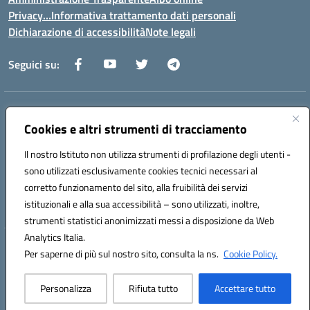
Privacy…Informativa trattamento dati personali
Dichiarazione di accessibilità
Note legali
Seguici su:
Indirizzo:
Via della Repubblica 84098 – Pontecagnano Faiano (SA)
Centralino:
Cookies e altri strumenti di tracciamento
089 201032
Email:
saic88800v@istruzione.it
Posta elettronica certificata (PEC):
saic88800v@pec.istruzione.it
Il nostro Istituto non utilizza strumenti di profilazione degli utenti -
Codice fiscale: 80028930651
sono utilizzati esclusivamente cookies tecnici necessari al
Codice meccanografico:
saic88800v
corretto funzionamento del sito, alla fruibilità dei servizi
Codice unico di fatturazione (CUF): UFLEGP
istituzionali e alla sua accessibilità – sono utilizzati, inoltre,
strumenti statistici anonimizzati messi a disposizione da Web
Analytics Italia.
Hosting & Powered by 3D Solution S.r.l.
Per saperne di più sul nostro sito, consulta la ns.
Cookie Policy.
Concept & Design by Designers Italia
Personalizza
Rifiuta tutto
Accettare tutto