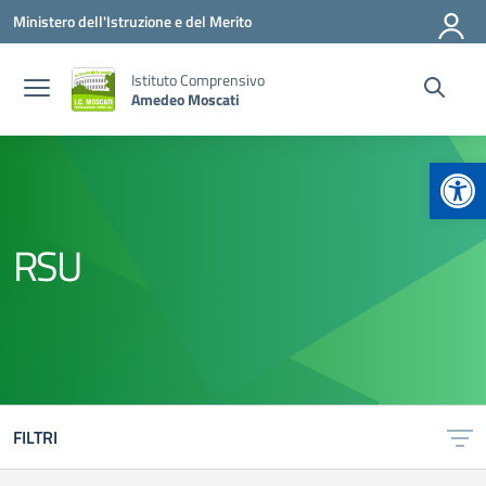
Vai ai contenuti
Vai al menu di navigazione
Vai al footer
Ministero dell'Istruzione e del Merito
Istituto Comprensivo
Amedeo Moscati
Apr
RSU
FILTRI