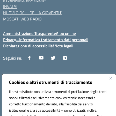
ETWINNING/ERASMUS+
INVALSI
NUOVI GIOCHI DELLA GIOVENTU’
MOSCATI WEB RADIO
Amministrazione Trasparente
Albo online
Privacy…Informativa trattamento dati personali
Dichiarazione di accessibilità
Note legali
Seguici su:
Indirizzo:
Via della Repubblica 84098 – Pontecagnano Faiano (SA)
Centralino:
Cookies e altri strumenti di tracciamento
089 201032
Email:
saic88800v@istruzione.it
Posta elettronica certificata (PEC):
saic88800v@pec.istruzione.it
Il nostro Istituto non utilizza strumenti di profilazione degli utenti -
Codice fiscale: 80028930651
sono utilizzati esclusivamente cookies tecnici necessari al
Codice meccanografico:
saic88800v
corretto funzionamento del sito, alla fruibilità dei servizi
Codice unico di fatturazione (CUF): UFLEGP
istituzionali e alla sua accessibilità – sono utilizzati, inoltre,